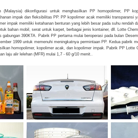
n (Malaysia) dikonfigurasi untuk menghasilkan PP homopolimer, PP k
anan impak dan fleksibilitas PP. PP kopolimer acak memiliki transparansi ya
imer impak memiliki ketahanan benturan yang lebih besar pada suhu rendah dan 
tuk bahan mobil, serat untuk karpet, berbagai jenis kontainer, dll. Lotte Ch
as gabungan 390KTA. Pabrik PP pertama mulai beroperasi pada bulan Desemb
tember 1999 untuk memenuhi meningkatnya permintaan PP. Kedua pabrik me
silkan homopolimer, kopolimer acak, dan kopolimer impak. Pabrik PP Lotte C
 laju alir lelehan (MFR) mulai 1,7 - 60 g/10 menit..