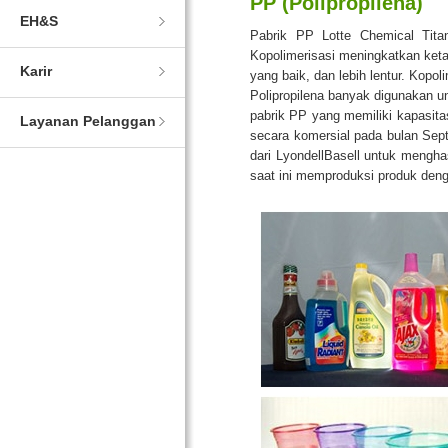
PP (Polipropilena)
EH&S
Pabrik PP Lotte Chemical Tita
Kopolimerisasi meningkatkan ketah
Karir
yang baik, dan lebih lentur. Kopol
Polipropilena banyak digunakan un
pabrik PP yang memiliki kapasit
Layanan Pelanggan
secara komersial pada bulan Sep
dari LyondellBasell untuk mengha
saat ini memproduksi produk dengan