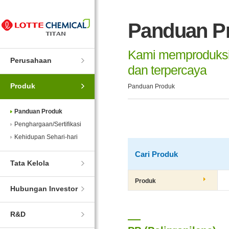
Skip
Skip
주
본
to
to
메
문
Panduan P
Navigation
Contents
뉴
바
바
로
로
가
Kami memproduksi
가
기
Perusahaan
기
dan terpercaya
Produk
Panduan Produk
Panduan Produk
Penghargaan/Sertifikasi
Kehidupan Sehari-hari
Cari Produk
Search
Tata Kelola
Produk
Hubungan Investor
R&D