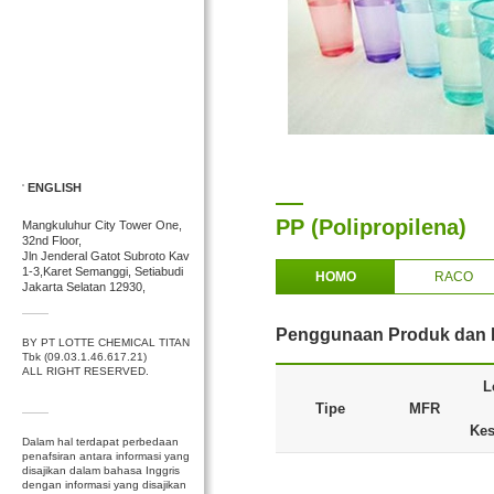
ENGLISH
PP (Polipropilena)
Mangkuluhur City Tower One,
32nd Floor,
Jln Jenderal Gatot Subroto Kav
1-3,Karet Semanggi, Setiabudi
HOMO
RACO
Jakarta Selatan 12930,
Penggunaan Produk dan K
BY PT LOTTE CHEMICAL TITAN
Tbk (09.03.1.46.617.21)
ALL RIGHT RESERVED.
L
Tipe
MFR
Kes
Dalam hal terdapat perbedaan
penafsiran antara informasi yang
disajikan dalam bahasa Inggris
dengan informasi yang disajikan