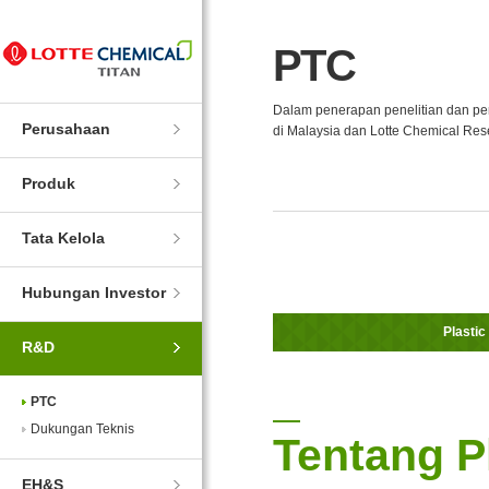
Skip
Skip
to
to
PTC
Navigation
Contents
Dalam penerapan penelitian dan p
Perusahaan
di Malaysia dan Lotte Chemical Rese
Produk
Tata Kelola
Hubungan Investor
Plastic
R&D
PTC
Dukungan Teknis
Tentang P
EH&S