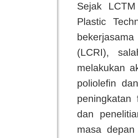
Sejak LCTM 
Plastic Tech
bekerjasama 
(LCRI), sal
melakukan ak
poliolefin d
peningkatan 
dan penelit
masa depan 